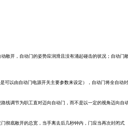
动敞开，自动门的姿势应润滑且没有涌起碰击的状况；自动门敞开后
時间是是可以由自动门电源开关主要参数来设定），自动门将全自
进路线调节为职工直对迈向自动门，而不是以一定的视角迈向自
过门彻底敞开的总宽，当手离去后几秒钟内，门应当再次封闭式