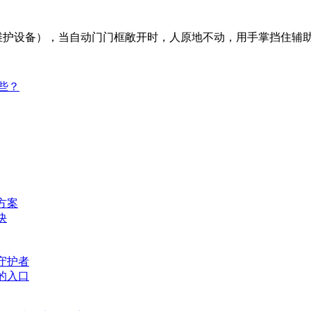
器维护设备），当自动门门框敞开时，人原地不动，用手掌挡住辅
些？
方案
诀
守护者
的入口